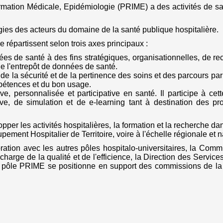
rmation Médicale, Epidémiologie (PRIME) a des activités de s
ergies des acteurs du domaine de la santé publique hospitalière.
se répartissent selon trois axes principaux :
es de santé à des fins stratégiques, organisationnelles, de re
e l'entrepôt de données de santé.
e la sécurité et de la pertinence des soins et des parcours par l
pétences et du bon usage.
ve, personnalisée et participative en santé. Il participe à cet
e, de simulation et de e-learning tant à destination des pr
pper les activités hospitalières, la formation et la recherche 
upement Hospitalier de Territoire, voire à l'échelle régionale et
ration avec les autres pôles hospitalo-universitaires, la Comm
 charge de la qualité et de l'efficience, la Direction des Servi
 Le pôle PRIME se positionne en support des commissions de 