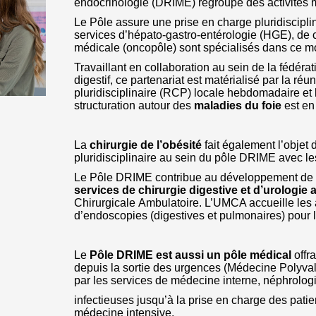
endocrinologie (DRIME) regroupe des activités m
Le Pôle assure une prise en charge pluridiscipl
services d’hépato-gastro-entérologie (HGE), de c
médicale (oncopôle) sont spécialisés dans ce m
Travaillant en collaboration au sein de la fédéra
digestif, ce partenariat est matérialisé par la ré
pluridisciplinaire (RCP) locale hebdomadaire e
structuration autour des
maladies du foie
est en
La
chirurgie de l’obésité
fait également l’objet 
pluridisciplinaire au sein du pôle DRIME avec l
Le Pôle DRIME contribue au développement de
services
de chirurgie digestive et d’urologie
Chirurgicale Ambulatoire. L’UMCA accueille les a
d’endoscopies (digestives et pulmonaires) pour l
Le
Pôle DRIME est aussi un pôle médical
offr
depuis la sortie des urgences (Médecine Polyva
par les services de médecine interne, néphrolog
infectieuses jusqu’à la prise en charge des pati
médecine intensive.