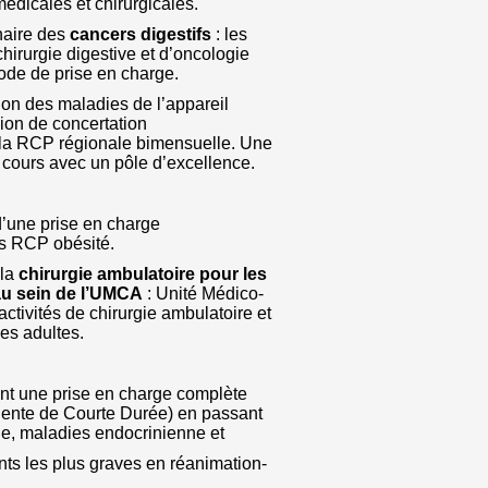
édicales et chirurgicales.
inaire des
cancers digestifs
: les
hirurgie digestive et d’oncologie
ode de prise en charge.
tion des maladies de l’appareil
union de concertation
t la RCP régionale bimensuelle. Une
 cours avec un pôle d’excellence.
d’une prise en charge
es RCP obésité.
 la
chirurgie ambulatoire pour les
 au
sein de l’UMCA
: Unité Médico-
ctivités de chirurgie ambulatoire et
es adultes.
ant une prise en charge complète
lente de Courte Durée) en passant
ie, maladies endocrinienne et
ents les plus graves en réanimation-