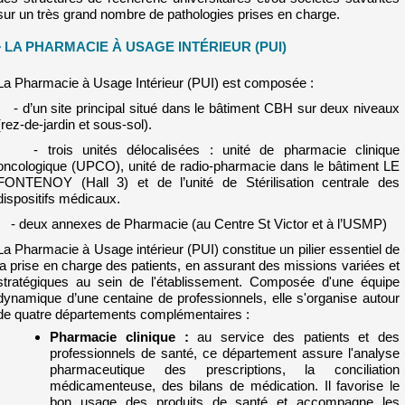
sur un très grand nombre de pathologies prises en charge.
• LA PHARMACIE À USAGE INTÉRIEUR (PUI)
La Pharmacie à Usage Intérieur (PUI) est composée :
- d’un site principal situé dans le bâtiment CBH sur deux niveaux
(rez-de-jardin et sous-sol).
- trois unités délocalisées : unité de pharmacie clinique
oncologique (UPCO), unité de radio-pharmacie dans le bâtiment LE
FONTENOY (Hall 3) et de l’unité de Stérilisation centrale des
dispositifs médicaux.
- deux annexes de Pharmacie (au Centre St Victor et à l’USMP)
La Pharmacie à Usage intérieur (PUI) constitue un pilier essentiel de
la prise en charge des patients, en assurant des missions variées et
stratégiques au sein de l'établissement. Composée d'une équipe
dynamique d’une centaine de professionnels, elle s'organise autour
de quatre départements complémentaires :
Pharmacie clinique :
au service des patients et des
professionnels de santé, ce département assure l'analyse
pharmaceutique des prescriptions, la conciliation
médicamenteuse, des bilans de médication. Il favorise le
bon usage des produits de santé et accompagne les