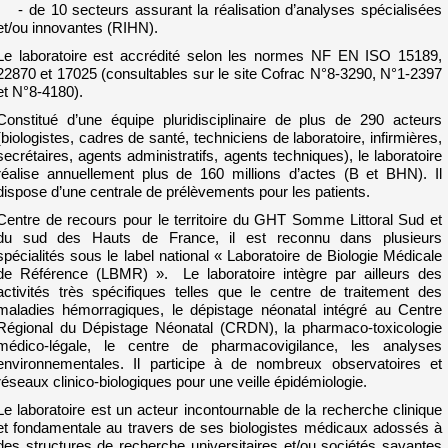
- de 10 secteurs assurant la réalisation d’analyses spécialisées
et/ou innovantes (RIHN).
Le laboratoire est accrédité selon les normes NF EN ISO 15189,
22870 et 17025 (consultables sur le site Cofrac N°8-3290, N°1-2397
et N°8-4180).
Constitué d’une équipe pluridisciplinaire de plus de 290 acteurs
(biologistes, cadres de santé, techniciens de laboratoire, infirmières,
secrétaires, agents administratifs, agents techniques), le laboratoire
réalise annuellement plus de 160 millions d’actes (B et BHN). Il
dispose d’une centrale de prélèvements pour les patients.
Centre de recours pour le territoire du GHT Somme Littoral Sud et
du sud des Hauts de France, il est reconnu dans plusieurs
spécialités sous le label national « Laboratoire de Biologie Médicale
de Référence (LBMR) ». Le laboratoire intègre par ailleurs des
activités très spécifiques telles que le centre de traitement des
maladies hémorragiques, le dépistage néonatal intégré au Centre
Régional du Dépistage Néonatal (CRDN), la pharmaco-toxicologie
médico-légale, le centre de pharmacovigilance, les analyses
environnementales. Il participe à de nombreux observatoires et
réseaux clinico-biologiques pour une veille épidémiologie.
Le laboratoire est un acteur incontournable de la recherche clinique
et fondamentale au travers de ses biologistes médicaux adossés à
des structures de recherche universitaires et/ou sociétés savantes