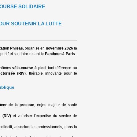
COURSE SOLIDAIRE
POUR SOUTENIR LA LUTTE
ation Phileas
, organise en
novembre 2026
la
ortif et solidaire reliant
le Panthéon à Paris
-
inômes
vélo-course à pied
, font référence au
ctorisée (RIV)
, thérapie innovante pour le
ublique
:
ncer de la prostate
, enjeu majeur de santé
e (RIV)
et valoriser l’expertise du service de
ollectif, associant les professionnels, dans la