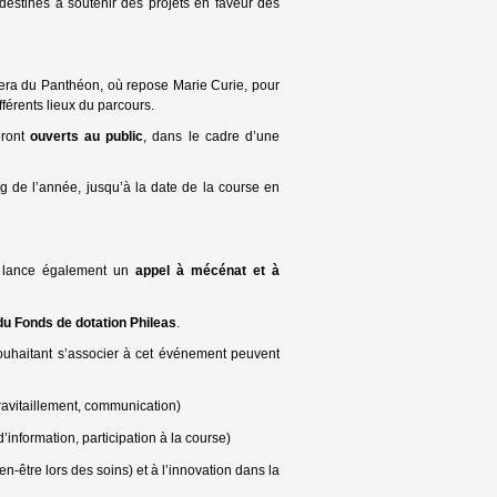
destinés à soutenir des projets en faveur des
ncera du Panthéon, où repose Marie Curie, pour
férents lieux du parcours.
ront
ouverts au public
, dans le cadre d’une
g de l’année, jusqu’à la date de la course en
e lance également un
appel à mécénat et à
du Fonds de dotation Phileas
.
uhaitant s’associer à cet événement peuvent
ravitaillement, communication)
’information, participation à la course)
en-être lors des soins) et à l’innovation dans la