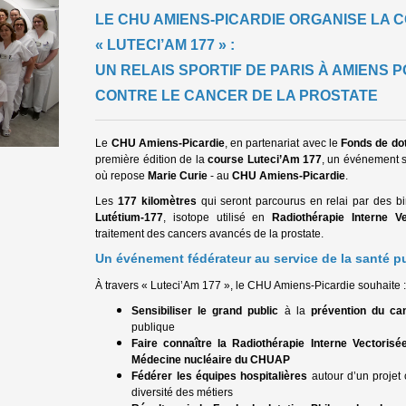
LE CHU AMIENS-PICARDIE ORGANISE LA 
« LUTECI’AM 177 » :
UN RELAIS SPORTIF DE PARIS À AMIENS 
CONTRE LE CANCER DE LA PROSTATE
Le
CHU Amiens-Picardie
, en partenariat avec le
Fonds de dot
première édition de la
course Luteci’Am 177
, un événement sp
où repose
Marie Curie
- au
CHU Amiens-Picardie
.
Les
177 kilomètres
qui seront parcourus en relai par des
b
Lutétium-177
, isotope utilisé en
Radiothérapie Interne Ve
traitement des cancers avancés de la prostate.
Un événement fédérateur au service de la santé p
À travers « Luteci’Am 177 », le CHU Amiens-Picardie souhaite 
Sensibiliser le grand public
à la
prévention du ca
publique
Faire connaître la Radiothérapie Interne Vectorisé
Médecine nucléaire du CHUAP
Fédérer les équipes hospitalières
autour d’un projet c
diversité des métiers