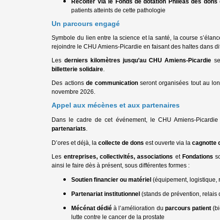
Récolter via le Fonds de dotation Phileas des dons
patients atteints de cette pathologie
Un parcours engagé
Symbole du lien entre la science et la santé, la course s’éla
rejoindre le CHU Amiens-Picardie en faisant des haltes dans dif
Les
derniers kilomètres jusqu’au CHU Amiens-Picardie
se
billetterie solidaire
.
Des actions
de communication
seront organisées tout au lon
novembre 2026.
Appel aux mécènes et aux partenaires
Dans le cadre de cet événement, le CHU Amiens-Picardi
partenariats
.
D’ores et déjà, la
collecte de dons
est ouverte via la
cagnotte 
Les
entreprises, collectivités, associations
et
Fondations
so
ainsi le faire dès à présent, sous différentes formes :
Soutien financier ou matériel
(équipement, logistique, 
Partenariat institutionnel
(stands de prévention, relais d
Mécénat dédié
à l’amélioration du
parcours patient
(bi
lutte contre le cancer de la prostate